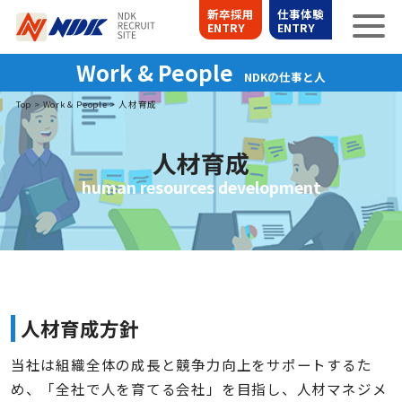
新卒採用
仕事体験
ENTRY
ENTRY
Work & People
NDKの仕事と人
Top
>
Work & People
>
人材育成
人材育成
human resources development
人材育成方針
当社は組織全体の成長と競争力向上をサポートするた
め、「全社で人を育てる会社」を目指し、人材マネジメ